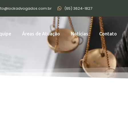
ato@lockadvogados.com.br
(65) 3624-1827
quipe
Áreas de Atuação
Notícias
Contato