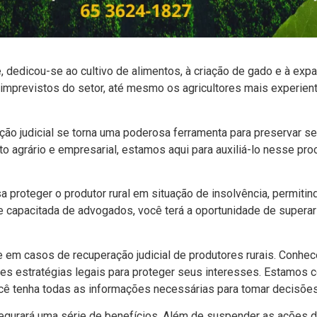
, dedicou-se ao cultivo de alimentos, à criação de gado e à exp
previstos do setor, até mesmo os agricultores mais experient
o judicial se torna uma poderosa ferramenta para preservar seu
o agrário e empresarial, estamos aqui para auxiliá-lo nesse pr
sa proteger o produtor rural em situação de insolvência, permiti
e capacitada de advogados, você terá a oportunidade de superar
m casos de recuperação judicial de produtores rurais. Conhece
ores estratégias legais para proteger seus interesses. Estamo
você tenha todas as informações necessárias para tomar decisõe
ssegurará uma série de benefícios. Além de suspender as ações 